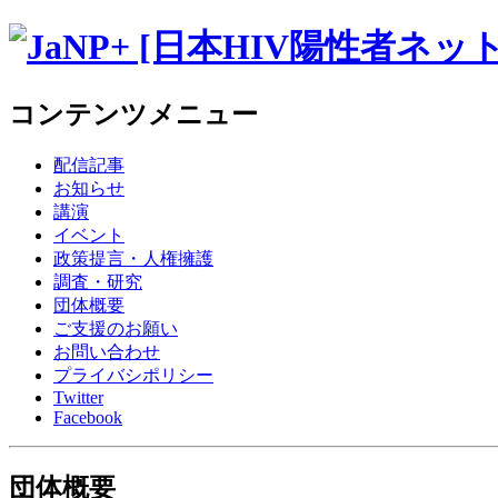
コンテンツメニュー
配信記事
お知らせ
講演
イベント
政策提言
・
人権擁護
調査
・
研究
団体概要
ご支援のお願い
お問い合わせ
プライバシポリシー
Twitter
Facebook
団体概要